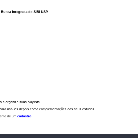
e Busca Integrada do SIBI USP
.
 e organize suas playlists.
a para usá-los depois como complementações aos seus estudos.
mento de um
cadastro
.