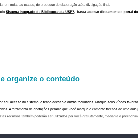
iar em todas as etapas, do processo de elaboração até a divulgação final.
elo
Sistema Integrado de Bibliotecas da USP?
,
basta acessar diretamente o
portal d
 e organize o conteúdo
dar seu acesso no sistema, e tenha acesso a outras facilidades. Marque seus vídeos favoritos
recidas! A ferramenta de anotações permite que você marque e comente trechos de uma aul
stes recursos também poderão ser utilizados por você gratuitamente, mediante o preenchi