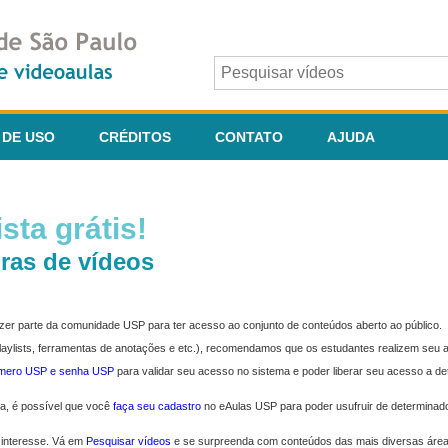
 DE USO
CRÉDITOS
CONTATO
AJUDA
sta grátis!
ras de vídeos
fazer parte da comunidade USP para ter acesso ao conjunto de conteúdos aberto ao público.
 playlists, ferramentas de anotações e etc.), recomendamos que os estudantes realizem seu
úmero USP e senha USP
para validar seu acesso no sistema e poder liberar seu acesso a d
ma, é possível que você
faça seu cadastro
no eAulas USP para poder usufruir de determinad
 interesse. Vá em
Pesquisar vídeos
e se surpreenda com conteúdos das mais diversas áre