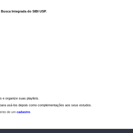
e Busca Integrada do SIBI USP
.
 e organize suas playlists.
a para usá-los depois como complementações aos seus estudos.
mento de um
cadastro
.