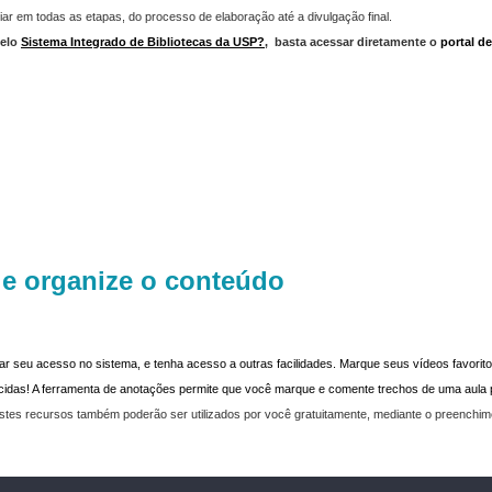
iar em todas as etapas, do processo de elaboração até a divulgação final.
elo
Sistema Integrado de Bibliotecas da USP?
,
basta acessar diretamente o
portal d
 e organize o conteúdo
dar seu acesso no sistema, e tenha acesso a outras facilidades. Marque seus vídeos favoritos
recidas! A ferramenta de anotações permite que você marque e comente trechos de uma aul
stes recursos também poderão ser utilizados por você gratuitamente, mediante o preenchi