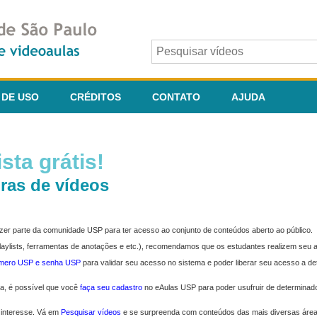
 DE USO
CRÉDITOS
CONTATO
AJUDA
sta grátis!
ras de vídeos
fazer parte da comunidade USP para ter acesso ao conjunto de conteúdos aberto ao público.
 playlists, ferramentas de anotações e etc.), recomendamos que os estudantes realizem seu
úmero USP e senha USP
para validar seu acesso no sistema e poder liberar seu acesso a d
ma, é possível que você
faça seu cadastro
no eAulas USP para poder usufruir de determinad
 interesse. Vá em
Pesquisar vídeos
e se surpreenda com conteúdos das mais diversas áre