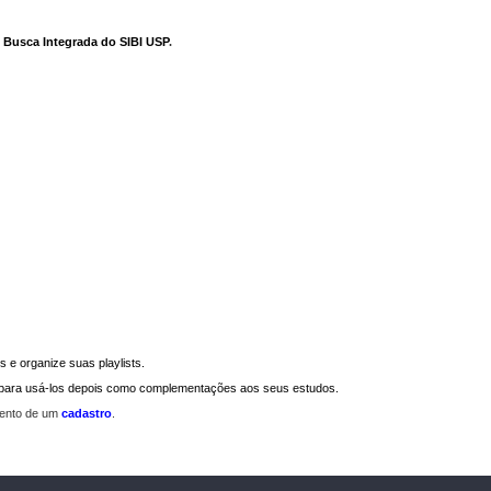
e Busca Integrada do SIBI USP
.
 e organize suas playlists.
a para usá-los depois como complementações aos seus estudos.
mento de um
cadastro
.