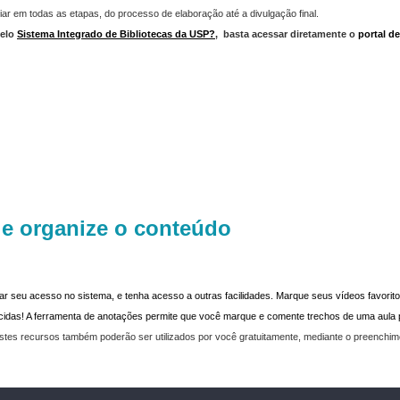
iar em todas as etapas, do processo de elaboração até a divulgação final.
elo
Sistema Integrado de Bibliotecas da USP?
,
basta acessar diretamente o
portal d
 e organize o conteúdo
dar seu acesso no sistema, e tenha acesso a outras facilidades. Marque seus vídeos favoritos
recidas! A ferramenta de anotações permite que você marque e comente trechos de uma aul
stes recursos também poderão ser utilizados por você gratuitamente, mediante o preenchi