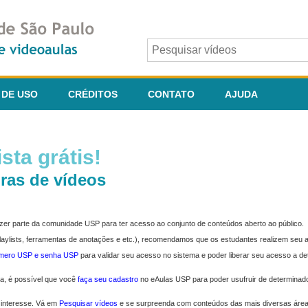
 DE USO
CRÉDITOS
CONTATO
AJUDA
sta grátis!
ras de vídeos
fazer parte da comunidade USP para ter acesso ao conjunto de conteúdos aberto ao público.
 playlists, ferramentas de anotações e etc.), recomendamos que os estudantes realizem seu
úmero USP e senha USP
para validar seu acesso no sistema e poder liberar seu acesso a d
ma, é possível que você
faça seu cadastro
no eAulas USP para poder usufruir de determinad
 interesse. Vá em
Pesquisar vídeos
e se surpreenda com conteúdos das mais diversas áre