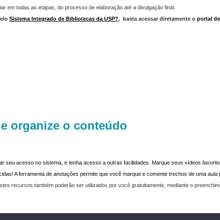
iar em todas as etapas, do processo de elaboração até a divulgação final.
elo
Sistema Integrado de Bibliotecas da USP?
,
basta acessar diretamente o
portal d
 e organize o conteúdo
dar seu acesso no sistema, e tenha acesso a outras facilidades. Marque seus vídeos favoritos
recidas! A ferramenta de anotações permite que você marque e comente trechos de uma aul
stes recursos também poderão ser utilizados por você gratuitamente, mediante o preenchi