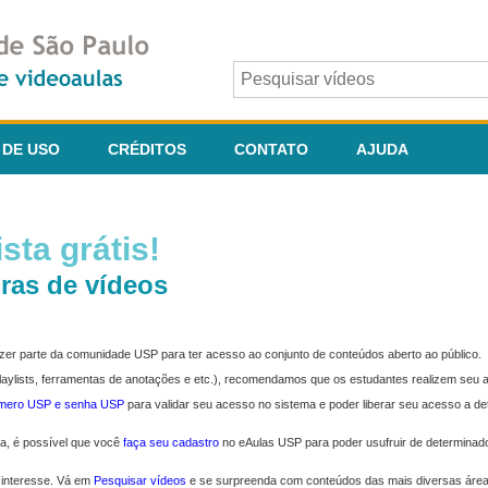
 DE USO
CRÉDITOS
CONTATO
AJUDA
sta grátis!
ras de vídeos
fazer parte da comunidade USP para ter acesso ao conjunto de conteúdos aberto ao público.
 playlists, ferramentas de anotações e etc.), recomendamos que os estudantes realizem seu
úmero USP e senha USP
para validar seu acesso no sistema e poder liberar seu acesso a d
ma, é possível que você
faça seu cadastro
no eAulas USP para poder usufruir de determinad
 interesse. Vá em
Pesquisar vídeos
e se surpreenda com conteúdos das mais diversas áre