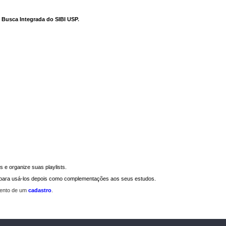
e Busca Integrada do SIBI USP
.
 e organize suas playlists.
a para usá-los depois como complementações aos seus estudos.
mento de um
cadastro
.