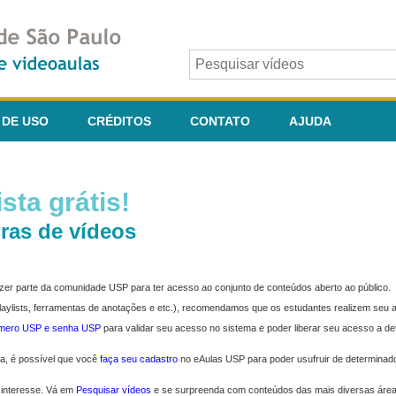
 DE USO
CRÉDITOS
CONTATO
AJUDA
sta grátis!
ras de vídeos
fazer parte da comunidade USP para ter acesso ao conjunto de conteúdos aberto ao público.
 playlists, ferramentas de anotações e etc.), recomendamos que os estudantes realizem seu
úmero USP e senha USP
para validar seu acesso no sistema e poder liberar seu acesso a d
ma, é possível que você
faça seu cadastro
no eAulas USP para poder usufruir de determinad
 interesse. Vá em
Pesquisar vídeos
e se surpreenda com conteúdos das mais diversas áre