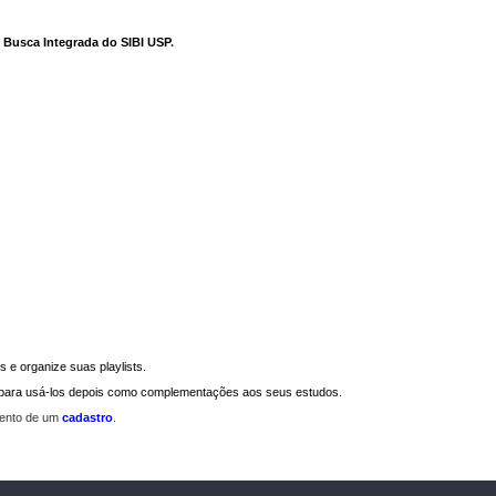
e Busca Integrada do SIBI USP
.
 e organize suas playlists.
a para usá-los depois como complementações aos seus estudos.
mento de um
cadastro
.