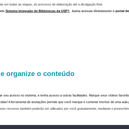
iar em todas as etapas, do processo de elaboração até a divulgação final.
elo
Sistema Integrado de Bibliotecas da USP?
,
basta acessar diretamente o
portal d
 e organize o conteúdo
dar seu acesso no sistema, e tenha acesso a outras facilidades. Marque seus vídeos favoritos
recidas! A ferramenta de anotações permite que você marque e comente trechos de uma aul
stes recursos também poderão ser utilizados por você gratuitamente, mediante o preenchi