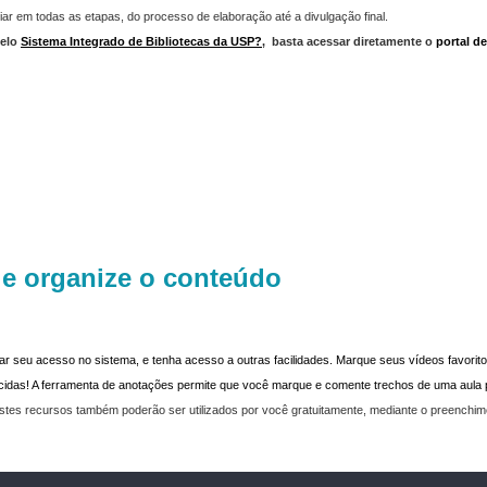
iar em todas as etapas, do processo de elaboração até a divulgação final.
elo
Sistema Integrado de Bibliotecas da USP?
,
basta acessar diretamente o
portal d
 e organize o conteúdo
dar seu acesso no sistema, e tenha acesso a outras facilidades. Marque seus vídeos favoritos
recidas! A ferramenta de anotações permite que você marque e comente trechos de uma aul
stes recursos também poderão ser utilizados por você gratuitamente, mediante o preenchi