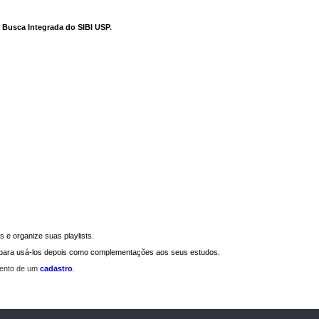
e Busca Integrada do SIBI USP
.
 e organize suas playlists.
a para usá-los depois como complementações aos seus estudos.
mento de um
cadastro
.