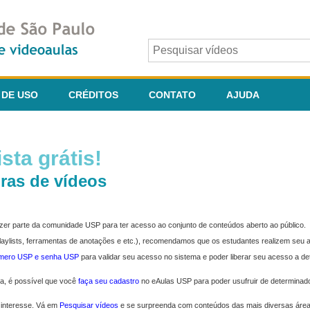
 DE USO
CRÉDITOS
CONTATO
AJUDA
sta grátis!
ras de vídeos
fazer parte da comunidade USP para ter acesso ao conjunto de conteúdos aberto ao público.
 playlists, ferramentas de anotações e etc.), recomendamos que os estudantes realizem seu
úmero USP e senha USP
para validar seu acesso no sistema e poder liberar seu acesso a d
ma, é possível que você
faça seu cadastro
no eAulas USP para poder usufruir de determinad
 interesse. Vá em
Pesquisar vídeos
e se surpreenda com conteúdos das mais diversas áre