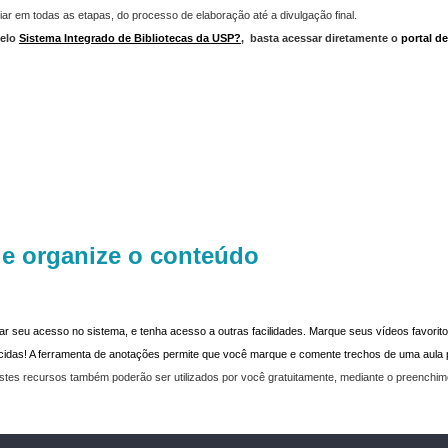
iar em todas as etapas, do processo de elaboração até a divulgação final.
elo
Sistema Integrado de Bibliotecas da USP?
,
basta acessar diretamente o
portal d
 e organize o conteúdo
dar seu acesso no sistema, e tenha acesso a outras facilidades. Marque seus vídeos favoritos
recidas! A ferramenta de anotações permite que você marque e comente trechos de uma aul
stes recursos também poderão ser utilizados por você gratuitamente, mediante o preenchi