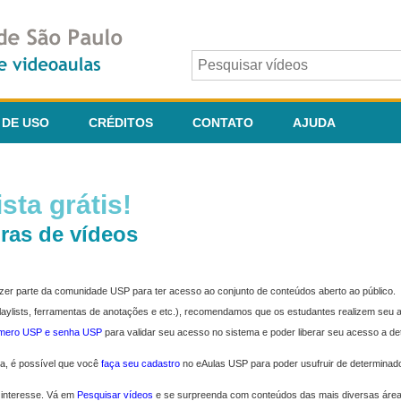
 DE USO
CRÉDITOS
CONTATO
AJUDA
sta grátis!
ras de vídeos
fazer parte da comunidade USP para ter acesso ao conjunto de conteúdos aberto ao público.
 playlists, ferramentas de anotações e etc.), recomendamos que os estudantes realizem seu
úmero USP e senha USP
para validar seu acesso no sistema e poder liberar seu acesso a d
ma, é possível que você
faça seu cadastro
no eAulas USP para poder usufruir de determinad
 interesse. Vá em
Pesquisar vídeos
e se surpreenda com conteúdos das mais diversas áre