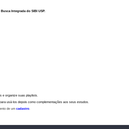
e Busca Integrada do SIBI USP
.
 e organize suas playlists.
a para usá-los depois como complementações aos seus estudos.
mento de um
cadastro
.