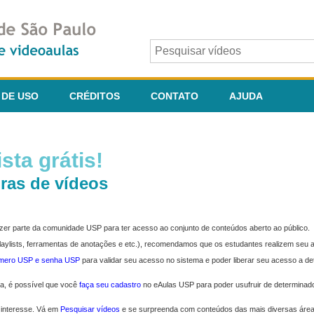
 DE USO
CRÉDITOS
CONTATO
AJUDA
sta grátis!
ras de vídeos
fazer parte da comunidade USP para ter acesso ao conjunto de conteúdos aberto ao público.
 playlists, ferramentas de anotações e etc.), recomendamos que os estudantes realizem seu
úmero USP e senha USP
para validar seu acesso no sistema e poder liberar seu acesso a d
ma, é possível que você
faça seu cadastro
no eAulas USP para poder usufruir de determinad
 interesse. Vá em
Pesquisar vídeos
e se surpreenda com conteúdos das mais diversas áre