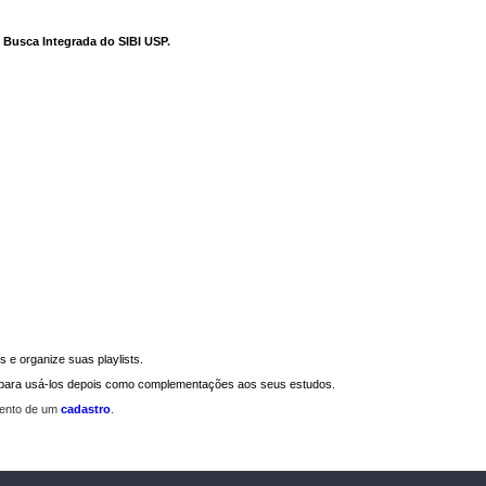
e Busca Integrada do SIBI USP
.
 e organize suas playlists.
a para usá-los depois como complementações aos seus estudos.
mento de um
cadastro
.