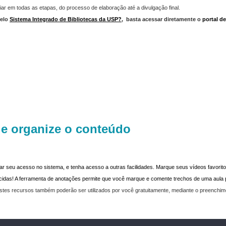
iar em todas as etapas, do processo de elaboração até a divulgação final.
elo
Sistema Integrado de Bibliotecas da USP?
,
basta acessar diretamente o
portal d
 e organize o conteúdo
dar seu acesso no sistema, e tenha acesso a outras facilidades. Marque seus vídeos favoritos
recidas! A ferramenta de anotações permite que você marque e comente trechos de uma aul
stes recursos também poderão ser utilizados por você gratuitamente, mediante o preenchi