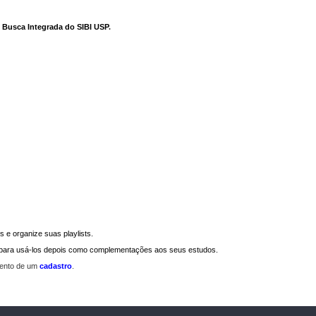
e Busca Integrada do SIBI USP
.
 e organize suas playlists.
a para usá-los depois como complementações aos seus estudos.
mento de um
cadastro
.