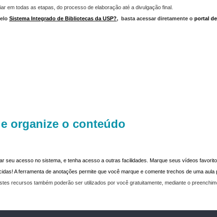
iar em todas as etapas, do processo de elaboração até a divulgação final.
elo
Sistema Integrado de Bibliotecas da USP?
,
basta acessar diretamente o
portal d
 e organize o conteúdo
dar seu acesso no sistema, e tenha acesso a outras facilidades. Marque seus vídeos favoritos
recidas! A ferramenta de anotações permite que você marque e comente trechos de uma aul
stes recursos também poderão ser utilizados por você gratuitamente, mediante o preenchi