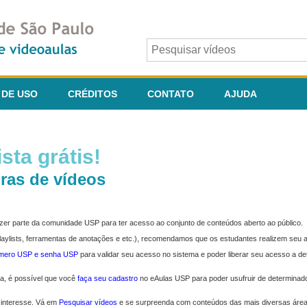
 DE USO
CRÉDITOS
CONTATO
AJUDA
sta grátis!
ras de vídeos
fazer parte da comunidade USP para ter acesso ao conjunto de conteúdos aberto ao público.
 playlists, ferramentas de anotações e etc.), recomendamos que os estudantes realizem seu
úmero USP e senha USP
para validar seu acesso no sistema e poder liberar seu acesso a d
ma, é possível que você
faça seu cadastro
no eAulas USP para poder usufruir de determinad
 interesse. Vá em
Pesquisar vídeos
e se surpreenda com conteúdos das mais diversas áre