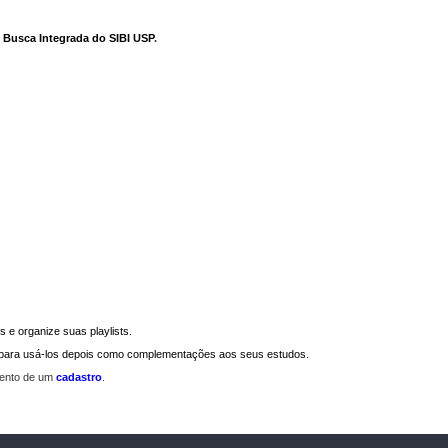
e Busca Integrada do SIBI USP
.
 e organize suas playlists.
a para usá-los depois como complementações aos seus estudos.
mento de um
cadastro
.