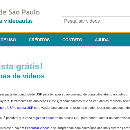
 DE USO
CRÉDITOS
CONTATO
AJUDA
sta grátis!
ras de vídeos
fazer parte da comunidade USP para ter acesso ao conjunto de conteúdos aberto ao público.
 playlists, ferramentas de anotações e etc.), recomendamos que os estudantes realizem seu
úmero USP e senha USP
para validar seu acesso no sistema e poder liberar seu acesso a d
ma, é possível que você
faça seu cadastro
no eAulas USP para poder usufruir de determinad
 interesse. Vá em
Pesquisar vídeos
e se surpreenda com conteúdos das mais diversas áre