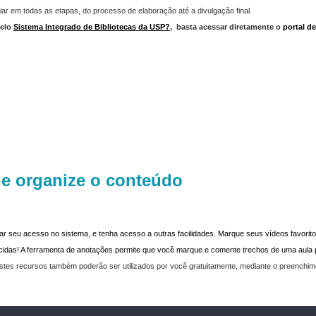
iar em todas as etapas, do processo de elaboração até a divulgação final.
elo
Sistema Integrado de Bibliotecas da USP?
,
basta acessar diretamente o
portal d
 e organize o conteúdo
dar seu acesso no sistema, e tenha acesso a outras facilidades. Marque seus vídeos favoritos
recidas! A ferramenta de anotações permite que você marque e comente trechos de uma aul
stes recursos também poderão ser utilizados por você gratuitamente, mediante o preenchi