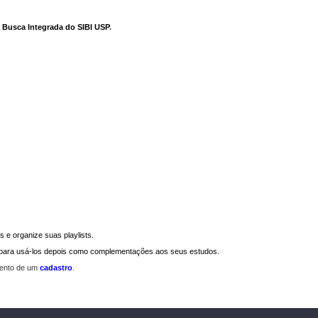
e Busca Integrada do SIBI USP
.
 e organize suas playlists.
a para usá-los depois como complementações aos seus estudos.
mento de um
cadastro
.