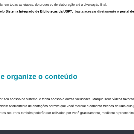
iar em todas as etapas, do processo de elaboração até a divulgação final.
elo
Sistema Integrado de Bibliotecas da USP?
,
basta acessar diretamente o
portal d
 e organize o conteúdo
dar seu acesso no sistema, e tenha acesso a outras facilidades. Marque seus vídeos favoritos
recidas! A ferramenta de anotações permite que você marque e comente trechos de uma aul
stes recursos também poderão ser utilizados por você gratuitamente, mediante o preenchi