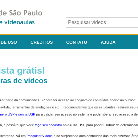
 DE USO
CRÉDITOS
CONTATO
AJUDA
sta grátis!
ras de vídeos
fazer parte da comunidade USP para ter acesso ao conjunto de conteúdos aberto ao público.
 playlists, ferramentas de anotações e etc.), recomendamos que os estudantes realizem seu
úmero USP e senha USP
para validar seu acesso no sistema e poder liberar seu acesso a d
ma, é possível que você
faça seu cadastro
no eAulas USP para poder usufruir de determinad
 interesse. Vá em
Pesquisar vídeos
e se surpreenda com conteúdos das mais diversas áre