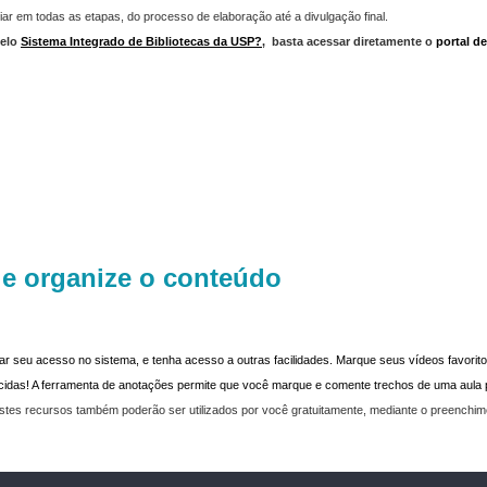
iar em todas as etapas, do processo de elaboração até a divulgação final.
elo
Sistema Integrado de Bibliotecas da USP?
,
basta acessar diretamente o
portal d
 e organize o conteúdo
dar seu acesso no sistema, e tenha acesso a outras facilidades. Marque seus vídeos favoritos
recidas! A ferramenta de anotações permite que você marque e comente trechos de uma aul
stes recursos também poderão ser utilizados por você gratuitamente, mediante o preenchi