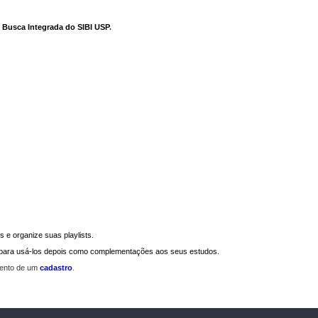
e Busca Integrada do SIBI USP
.
 e organize suas playlists.
a para usá-los depois como complementações aos seus estudos.
mento de um
cadastro
.