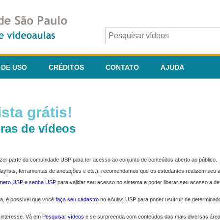
 DE USO
CRÉDITOS
CONTATO
AJUDA
sta grátis!
ras de vídeos
fazer parte da comunidade USP para ter acesso ao conjunto de conteúdos aberto ao público.
 playlists, ferramentas de anotações e etc.), recomendamos que os estudantes realizem seu
úmero USP e senha USP
para validar seu acesso no sistema e poder liberar seu acesso a d
ma, é possível que você
faça seu cadastro
no eAulas USP para poder usufruir de determinad
 interesse. Vá em
Pesquisar vídeos
e se surpreenda com conteúdos das mais diversas áre