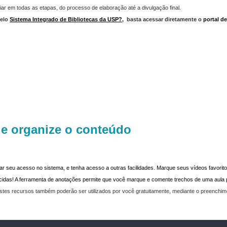
iar em todas as etapas, do processo de elaboração até a divulgação final.
elo
Sistema Integrado de Bibliotecas da USP?
,
basta acessar diretamente o
portal d
 e organize o conteúdo
dar seu acesso no sistema, e tenha acesso a outras facilidades. Marque seus vídeos favoritos
recidas! A ferramenta de anotações permite que você marque e comente trechos de uma aul
stes recursos também poderão ser utilizados por você gratuitamente, mediante o preenchi