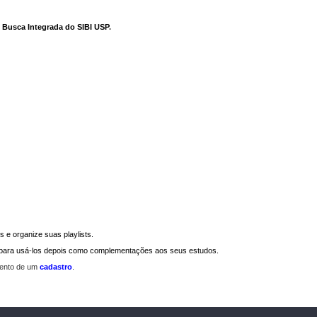
e Busca Integrada do SIBI USP
.
 e organize suas playlists.
a para usá-los depois como complementações aos seus estudos.
mento de um
cadastro
.