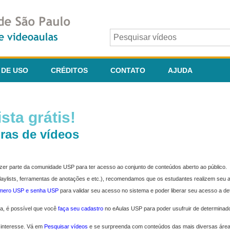
 DE USO
CRÉDITOS
CONTATO
AJUDA
sta grátis!
ras de vídeos
fazer parte da comunidade USP para ter acesso ao conjunto de conteúdos aberto ao público.
 playlists, ferramentas de anotações e etc.), recomendamos que os estudantes realizem seu
úmero USP e senha USP
para validar seu acesso no sistema e poder liberar seu acesso a d
ma, é possível que você
faça seu cadastro
no eAulas USP para poder usufruir de determinad
 interesse. Vá em
Pesquisar vídeos
e se surpreenda com conteúdos das mais diversas áre