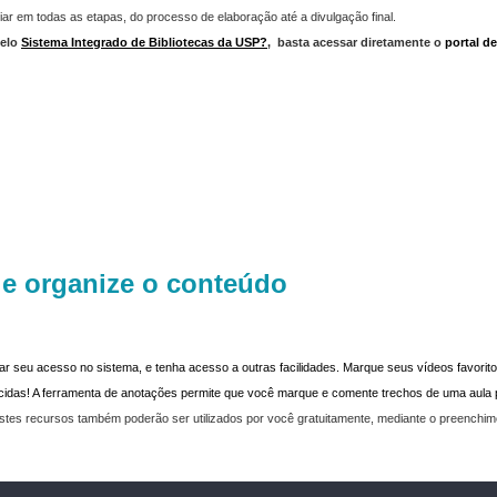
iar em todas as etapas, do processo de elaboração até a divulgação final.
elo
Sistema Integrado de Bibliotecas da USP?
,
basta acessar diretamente o
portal d
 e organize o conteúdo
dar seu acesso no sistema, e tenha acesso a outras facilidades. Marque seus vídeos favoritos
recidas! A ferramenta de anotações permite que você marque e comente trechos de uma aul
stes recursos também poderão ser utilizados por você gratuitamente, mediante o preenchi