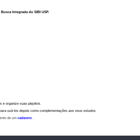
e Busca Integrada do SIBI USP
.
 e organize suas playlists.
a para usá-los depois como complementações aos seus estudos.
mento de um
cadastro
.