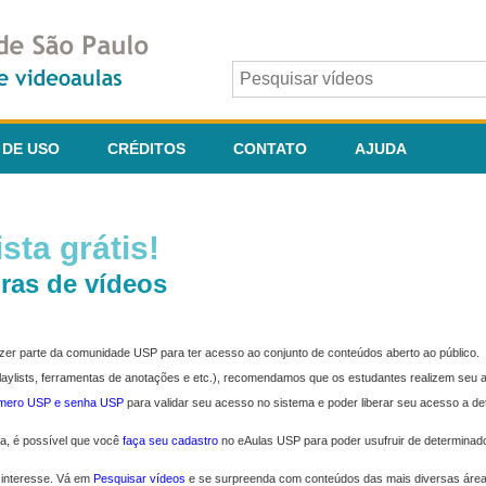
 DE USO
CRÉDITOS
CONTATO
AJUDA
sta grátis!
ras de vídeos
fazer parte da comunidade USP para ter acesso ao conjunto de conteúdos aberto ao público.
 playlists, ferramentas de anotações e etc.), recomendamos que os estudantes realizem seu
úmero USP e senha USP
para validar seu acesso no sistema e poder liberar seu acesso a d
ma, é possível que você
faça seu cadastro
no eAulas USP para poder usufruir de determinad
 interesse. Vá em
Pesquisar vídeos
e se surpreenda com conteúdos das mais diversas áre