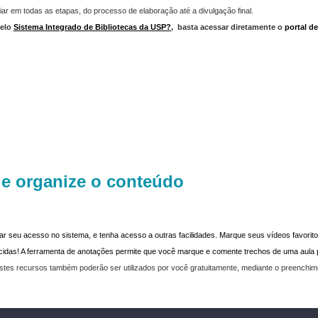
iar em todas as etapas, do processo de elaboração até a divulgação final.
elo
Sistema Integrado de Bibliotecas da USP?
,
basta acessar diretamente o
portal d
 e organize o conteúdo
dar seu acesso no sistema, e tenha acesso a outras facilidades. Marque seus vídeos favoritos
recidas! A ferramenta de anotações permite que você marque e comente trechos de uma aul
stes recursos também poderão ser utilizados por você gratuitamente, mediante o preenchi