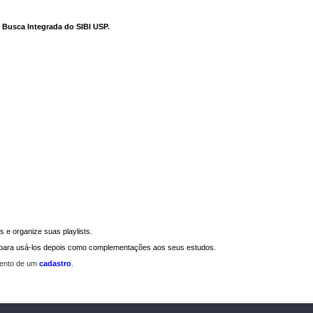
e Busca Integrada do SIBI USP
.
 e organize suas playlists.
a para usá-los depois como complementações aos seus estudos.
mento de um
cadastro
.