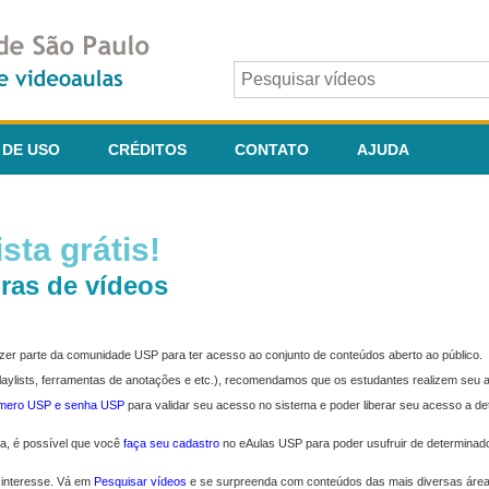
 DE USO
CRÉDITOS
CONTATO
AJUDA
sta grátis!
ras de vídeos
fazer parte da comunidade USP para ter acesso ao conjunto de conteúdos aberto ao público.
 playlists, ferramentas de anotações e etc.), recomendamos que os estudantes realizem seu
úmero USP e senha USP
para validar seu acesso no sistema e poder liberar seu acesso a d
ma, é possível que você
faça seu cadastro
no eAulas USP para poder usufruir de determinad
 interesse. Vá em
Pesquisar vídeos
e se surpreenda com conteúdos das mais diversas áre