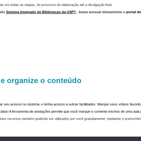
iar em todas as etapas, do processo de elaboração até a divulgação final.
elo
Sistema Integrado de Bibliotecas da USP?
,
basta acessar diretamente o
portal d
 e organize o conteúdo
dar seu acesso no sistema, e tenha acesso a outras facilidades. Marque seus vídeos favoritos
recidas! A ferramenta de anotações permite que você marque e comente trechos de uma aul
stes recursos também poderão ser utilizados por você gratuitamente, mediante o preenchi