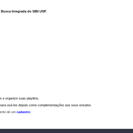
e Busca Integrada do SIBI USP
.
 e organize suas playlists.
a para usá-los depois como complementações aos seus estudos.
mento de um
cadastro
.