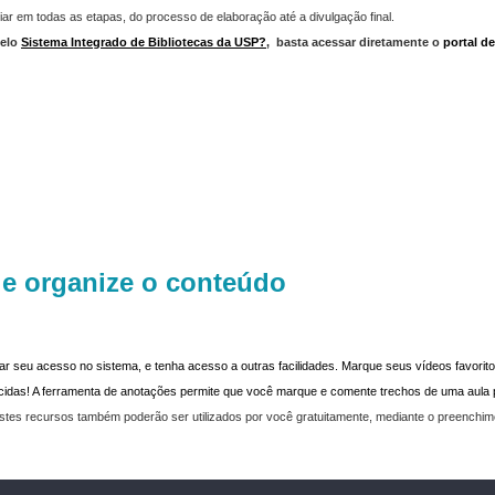
iar em todas as etapas, do processo de elaboração até a divulgação final.
elo
Sistema Integrado de Bibliotecas da USP?
,
basta acessar diretamente o
portal d
 e organize o conteúdo
dar seu acesso no sistema, e tenha acesso a outras facilidades. Marque seus vídeos favoritos
recidas! A ferramenta de anotações permite que você marque e comente trechos de uma aul
stes recursos também poderão ser utilizados por você gratuitamente, mediante o preenchi