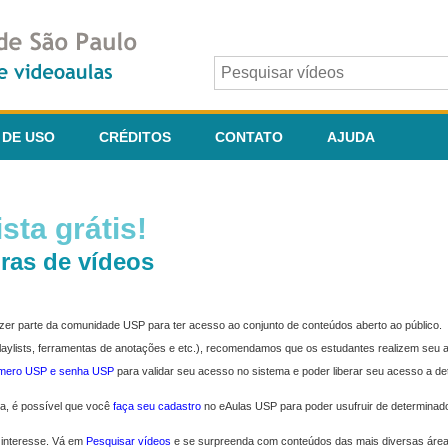
 DE USO
CRÉDITOS
CONTATO
AJUDA
sta grátis!
ras de vídeos
fazer parte da comunidade USP para ter acesso ao conjunto de conteúdos aberto ao público.
 playlists, ferramentas de anotações e etc.), recomendamos que os estudantes realizem seu
úmero USP e senha USP
para validar seu acesso no sistema e poder liberar seu acesso a d
ma, é possível que você
faça seu cadastro
no eAulas USP para poder usufruir de determinad
 interesse. Vá em
Pesquisar vídeos
e se surpreenda com conteúdos das mais diversas áre