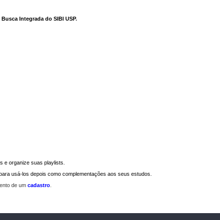
e Busca Integrada do SIBI USP
.
 e organize suas playlists.
a para usá-los depois como complementações aos seus estudos.
mento de um
cadastro
.