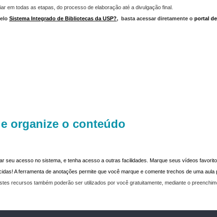
iar em todas as etapas, do processo de elaboração até a divulgação final.
elo
Sistema Integrado de Bibliotecas da USP?
,
basta acessar diretamente o
portal d
 e organize o conteúdo
dar seu acesso no sistema, e tenha acesso a outras facilidades. Marque seus vídeos favoritos
recidas! A ferramenta de anotações permite que você marque e comente trechos de uma aul
stes recursos também poderão ser utilizados por você gratuitamente, mediante o preenchi