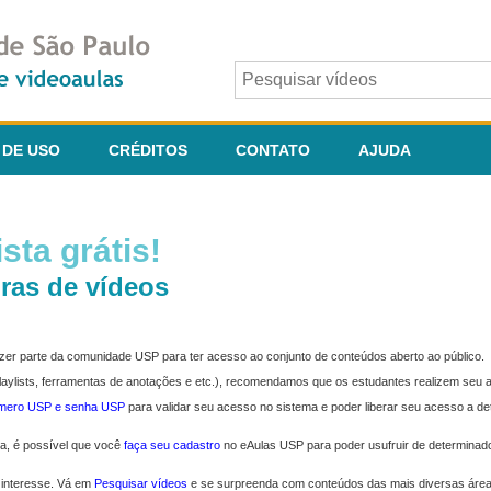
 DE USO
CRÉDITOS
CONTATO
AJUDA
sta grátis!
ras de vídeos
fazer parte da comunidade USP para ter acesso ao conjunto de conteúdos aberto ao público.
 playlists, ferramentas de anotações e etc.), recomendamos que os estudantes realizem seu
úmero USP e senha USP
para validar seu acesso no sistema e poder liberar seu acesso a d
ma, é possível que você
faça seu cadastro
no eAulas USP para poder usufruir de determinad
 interesse. Vá em
Pesquisar vídeos
e se surpreenda com conteúdos das mais diversas áre