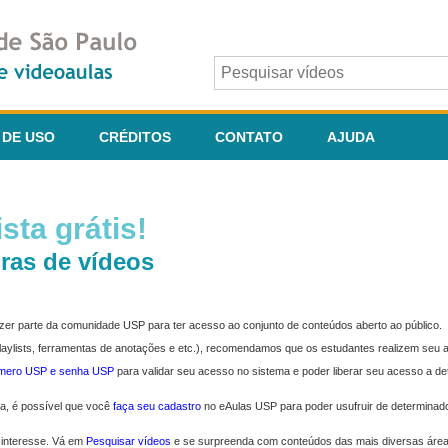
 DE USO
CRÉDITOS
CONTATO
AJUDA
sta grátis!
ras de vídeos
fazer parte da comunidade USP para ter acesso ao conjunto de conteúdos aberto ao público.
 playlists, ferramentas de anotações e etc.), recomendamos que os estudantes realizem seu
úmero USP e senha USP
para validar seu acesso no sistema e poder liberar seu acesso a d
ma, é possível que você
faça seu cadastro
no eAulas USP para poder usufruir de determinad
 interesse. Vá em
Pesquisar vídeos
e se surpreenda com conteúdos das mais diversas áre