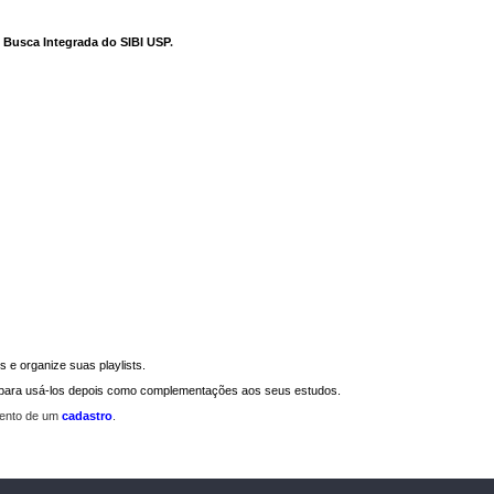
e Busca Integrada do SIBI USP
.
 e organize suas playlists.
a para usá-los depois como complementações aos seus estudos.
mento de um
cadastro
.