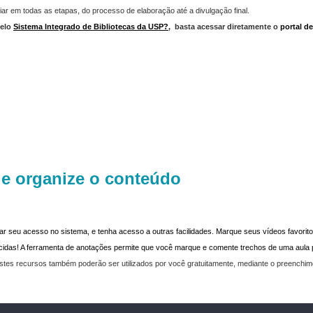
iar em todas as etapas, do processo de elaboração até a divulgação final.
elo
Sistema Integrado de Bibliotecas da USP?
,
basta acessar diretamente o
portal d
 e organize o conteúdo
dar seu acesso no sistema, e tenha acesso a outras facilidades. Marque seus vídeos favoritos
recidas! A ferramenta de anotações permite que você marque e comente trechos de uma aul
stes recursos também poderão ser utilizados por você gratuitamente, mediante o preenchi