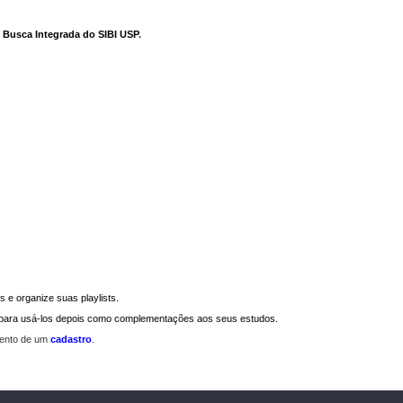
e Busca Integrada do SIBI USP
.
 e organize suas playlists.
a para usá-los depois como complementações aos seus estudos.
mento de um
cadastro
.