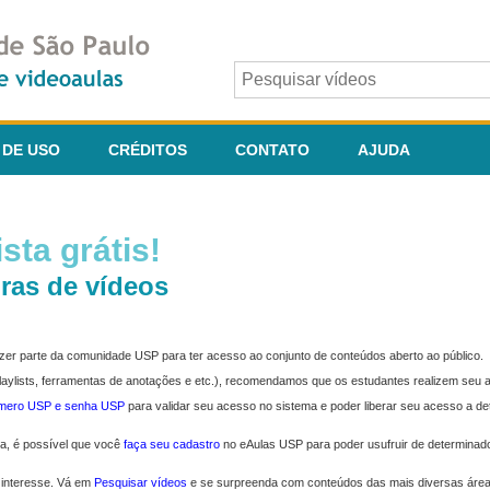
 DE USO
CRÉDITOS
CONTATO
AJUDA
sta grátis!
ras de vídeos
fazer parte da comunidade USP para ter acesso ao conjunto de conteúdos aberto ao público.
 playlists, ferramentas de anotações e etc.), recomendamos que os estudantes realizem seu
úmero USP e senha USP
para validar seu acesso no sistema e poder liberar seu acesso a d
ma, é possível que você
faça seu cadastro
no eAulas USP para poder usufruir de determinad
 interesse. Vá em
Pesquisar vídeos
e se surpreenda com conteúdos das mais diversas áre