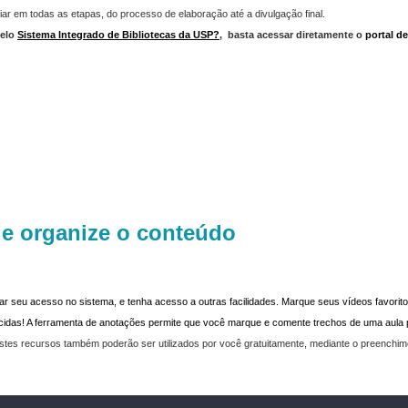
iar em todas as etapas, do processo de elaboração até a divulgação final.
elo
Sistema Integrado de Bibliotecas da USP?
,
basta acessar diretamente o
portal d
 e organize o conteúdo
dar seu acesso no sistema, e tenha acesso a outras facilidades. Marque seus vídeos favoritos
recidas! A ferramenta de anotações permite que você marque e comente trechos de uma aul
stes recursos também poderão ser utilizados por você gratuitamente, mediante o preenchi