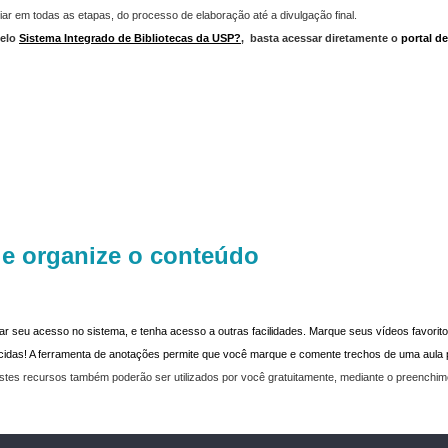
iar em todas as etapas, do processo de elaboração até a divulgação final.
elo
Sistema Integrado de Bibliotecas da USP?
,
basta acessar diretamente o
portal d
 e organize o conteúdo
dar seu acesso no sistema, e tenha acesso a outras facilidades. Marque seus vídeos favoritos
recidas! A ferramenta de anotações permite que você marque e comente trechos de uma aul
stes recursos também poderão ser utilizados por você gratuitamente, mediante o preenchi