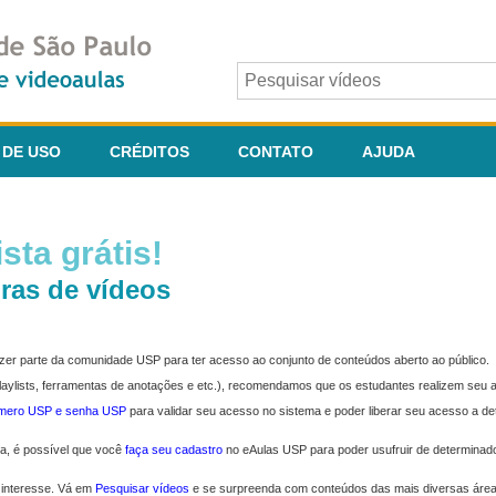
 DE USO
CRÉDITOS
CONTATO
AJUDA
sta grátis!
ras de vídeos
fazer parte da comunidade USP para ter acesso ao conjunto de conteúdos aberto ao público.
 playlists, ferramentas de anotações e etc.), recomendamos que os estudantes realizem seu
úmero USP e senha USP
para validar seu acesso no sistema e poder liberar seu acesso a d
ma, é possível que você
faça seu cadastro
no eAulas USP para poder usufruir de determinad
 interesse. Vá em
Pesquisar vídeos
e se surpreenda com conteúdos das mais diversas áre