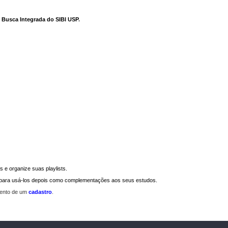
e Busca Integrada do SIBI USP
.
 e organize suas playlists.
a para usá-los depois como complementações aos seus estudos.
mento de um
cadastro
.