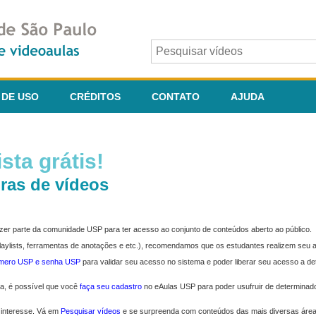
 DE USO
CRÉDITOS
CONTATO
AJUDA
sta grátis!
ras de vídeos
fazer parte da comunidade USP para ter acesso ao conjunto de conteúdos aberto ao público.
 playlists, ferramentas de anotações e etc.), recomendamos que os estudantes realizem seu
úmero USP e senha USP
para validar seu acesso no sistema e poder liberar seu acesso a d
ma, é possível que você
faça seu cadastro
no eAulas USP para poder usufruir de determinad
 interesse. Vá em
Pesquisar vídeos
e se surpreenda com conteúdos das mais diversas áre