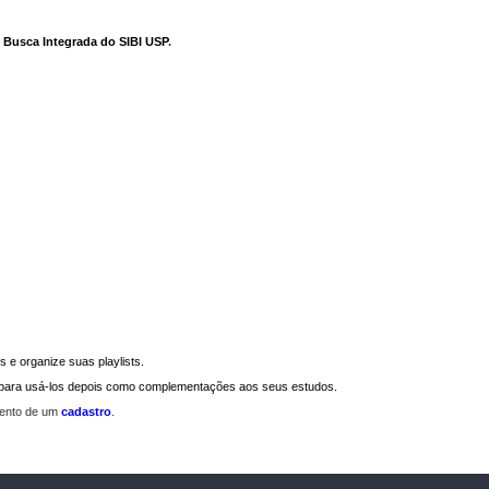
e Busca Integrada do SIBI USP
.
 e organize suas playlists.
a para usá-los depois como complementações aos seus estudos.
mento de um
cadastro
.