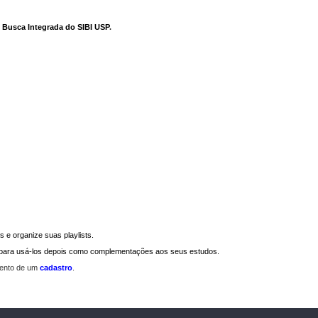
e Busca Integrada do SIBI USP
.
 e organize suas playlists.
a para usá-los depois como complementações aos seus estudos.
mento de um
cadastro
.