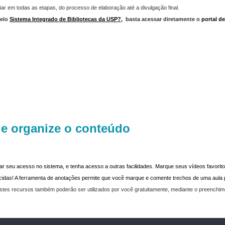
iar em todas as etapas, do processo de elaboração até a divulgação final.
elo
Sistema Integrado de Bibliotecas da USP?
,
basta acessar diretamente o
portal d
 e organize o conteúdo
dar seu acesso no sistema, e tenha acesso a outras facilidades. Marque seus vídeos favoritos
recidas! A ferramenta de anotações permite que você marque e comente trechos de uma aul
stes recursos também poderão ser utilizados por você gratuitamente, mediante o preenchi