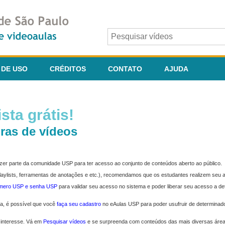
 DE USO
CRÉDITOS
CONTATO
AJUDA
sta grátis!
ras de vídeos
fazer parte da comunidade USP para ter acesso ao conjunto de conteúdos aberto ao público.
 playlists, ferramentas de anotações e etc.), recomendamos que os estudantes realizem seu
úmero USP e senha USP
para validar seu acesso no sistema e poder liberar seu acesso a d
ma, é possível que você
faça seu cadastro
no eAulas USP para poder usufruir de determinad
 interesse. Vá em
Pesquisar vídeos
e se surpreenda com conteúdos das mais diversas áre