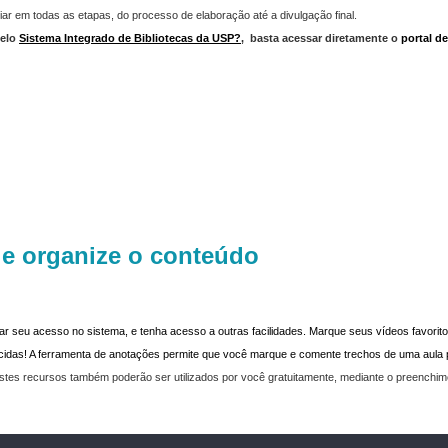
iar em todas as etapas, do processo de elaboração até a divulgação final.
elo
Sistema Integrado de Bibliotecas da USP?
,
basta acessar diretamente o
portal d
 e organize o conteúdo
dar seu acesso no sistema, e tenha acesso a outras facilidades. Marque seus vídeos favoritos
recidas! A ferramenta de anotações permite que você marque e comente trechos de uma aul
stes recursos também poderão ser utilizados por você gratuitamente, mediante o preenchi