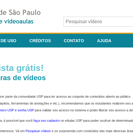
 DE USO
CRÉDITOS
CONTATO
AJUDA
sta grátis!
ras de vídeos
fazer parte da comunidade USP para ter acesso ao conjunto de conteúdos aberto ao público.
 playlists, ferramentas de anotações e etc.), recomendamos que os estudantes realizem seu
úmero USP e senha USP
para validar seu acesso no sistema e poder liberar seu acesso a d
ma, é possível que você
faça seu cadastro
no eAulas USP para poder usufruir de determinad
 interesse. Vá em
Pesquisar vídeos
e se surpreenda com conteúdos das mais diversas áre