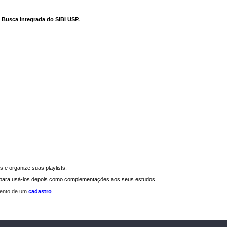
e Busca Integrada do SIBI USP
.
 e organize suas playlists.
a para usá-los depois como complementações aos seus estudos.
mento de um
cadastro
.