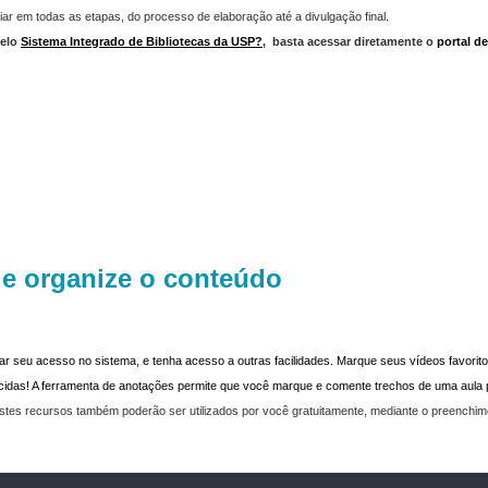
iar em todas as etapas, do processo de elaboração até a divulgação final.
elo
Sistema Integrado de Bibliotecas da USP?
,
basta acessar diretamente o
portal d
 e organize o conteúdo
dar seu acesso no sistema, e tenha acesso a outras facilidades. Marque seus vídeos favoritos
recidas! A ferramenta de anotações permite que você marque e comente trechos de uma aul
stes recursos também poderão ser utilizados por você gratuitamente, mediante o preenchi