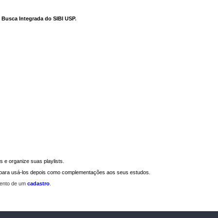
e Busca Integrada do SIBI USP
.
 e organize suas playlists.
a para usá-los depois como complementações aos seus estudos.
mento de um
cadastro
.