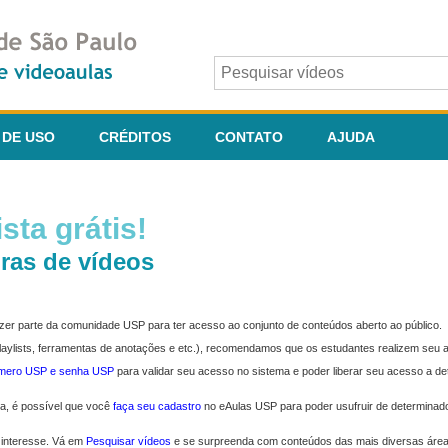
 DE USO
CRÉDITOS
CONTATO
AJUDA
sta grátis!
ras de vídeos
fazer parte da comunidade USP para ter acesso ao conjunto de conteúdos aberto ao público.
 playlists, ferramentas de anotações e etc.), recomendamos que os estudantes realizem seu
úmero USP e senha USP
para validar seu acesso no sistema e poder liberar seu acesso a d
ma, é possível que você
faça seu cadastro
no eAulas USP para poder usufruir de determinad
 interesse. Vá em
Pesquisar vídeos
e se surpreenda com conteúdos das mais diversas áre