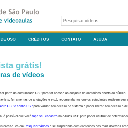
 DE USO
CRÉDITOS
CONTATO
AJUDA
sta grátis!
ras de vídeos
fazer parte da comunidade USP para ter acesso ao conjunto de conteúdos aberto ao público.
 playlists, ferramentas de anotações e etc.), recomendamos que os estudantes realizem seu
úmero USP e senha USP
para validar seu acesso no sistema e poder liberar seu acesso a d
ma, é possível que você
faça seu cadastro
no eAulas USP para poder usufruir de determinad
 interesse. Vá em
Pesquisar vídeos
e se surpreenda com conteúdos das mais diversas áre