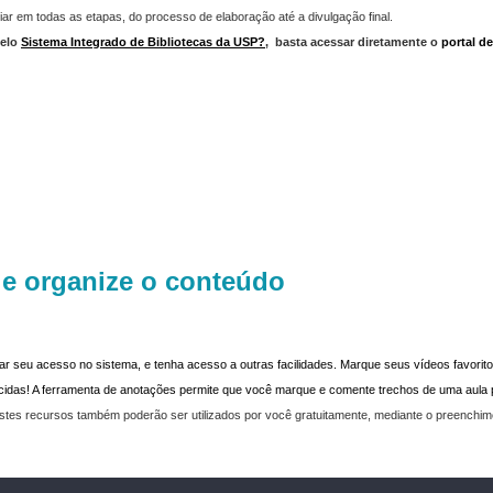
iar em todas as etapas, do processo de elaboração até a divulgação final.
elo
Sistema Integrado de Bibliotecas da USP?
,
basta acessar diretamente o
portal d
 e organize o conteúdo
dar seu acesso no sistema, e tenha acesso a outras facilidades. Marque seus vídeos favoritos
recidas! A ferramenta de anotações permite que você marque e comente trechos de uma aul
stes recursos também poderão ser utilizados por você gratuitamente, mediante o preenchi