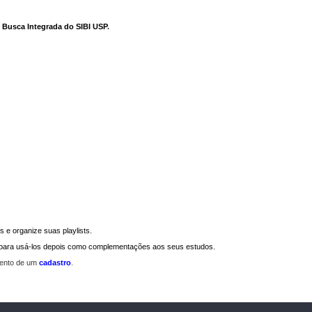
e Busca Integrada do SIBI USP
.
 e organize suas playlists.
a para usá-los depois como complementações aos seus estudos.
mento de um
cadastro
.