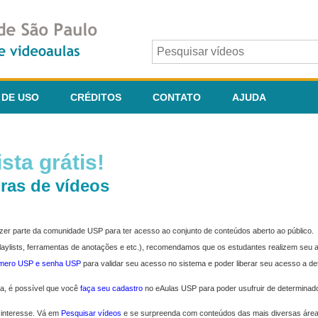
 DE USO
CRÉDITOS
CONTATO
AJUDA
sta grátis!
ras de vídeos
fazer parte da comunidade USP para ter acesso ao conjunto de conteúdos aberto ao público.
 playlists, ferramentas de anotações e etc.), recomendamos que os estudantes realizem seu
úmero USP e senha USP
para validar seu acesso no sistema e poder liberar seu acesso a d
ma, é possível que você
faça seu cadastro
no eAulas USP para poder usufruir de determinad
 interesse. Vá em
Pesquisar vídeos
e se surpreenda com conteúdos das mais diversas áre