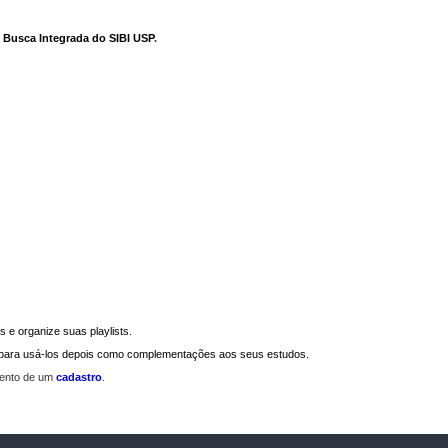
e Busca Integrada do SIBI USP
.
 e organize suas playlists.
a para usá-los depois como complementações aos seus estudos.
mento de um
cadastro
.