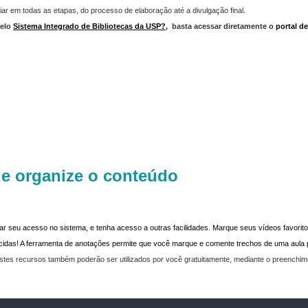
iar em todas as etapas, do processo de elaboração até a divulgação final.
elo
Sistema Integrado de Bibliotecas da USP?
,
basta acessar diretamente o
portal d
 e organize o conteúdo
dar seu acesso no sistema, e tenha acesso a outras facilidades. Marque seus vídeos favoritos
recidas! A ferramenta de anotações permite que você marque e comente trechos de uma aul
stes recursos também poderão ser utilizados por você gratuitamente, mediante o preenchi