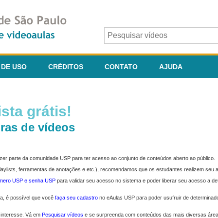
 DE USO
CRÉDITOS
CONTATO
AJUDA
sta grátis!
ras de vídeos
fazer parte da comunidade USP para ter acesso ao conjunto de conteúdos aberto ao público.
 playlists, ferramentas de anotações e etc.), recomendamos que os estudantes realizem seu
úmero USP e senha USP
para validar seu acesso no sistema e poder liberar seu acesso a d
ma, é possível que você
faça seu cadastro
no eAulas USP para poder usufruir de determinad
 interesse. Vá em
Pesquisar vídeos
e se surpreenda com conteúdos das mais diversas áre