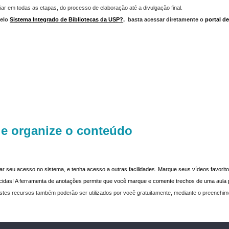
iar em todas as etapas, do processo de elaboração até a divulgação final.
elo
Sistema Integrado de Bibliotecas da USP?
,
basta acessar diretamente o
portal d
 e organize o conteúdo
dar seu acesso no sistema, e tenha acesso a outras facilidades. Marque seus vídeos favoritos
recidas! A ferramenta de anotações permite que você marque e comente trechos de uma aul
stes recursos também poderão ser utilizados por você gratuitamente, mediante o preenchi