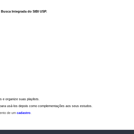
e Busca Integrada do SIBI USP
.
 e organize suas playlists.
a para usá-los depois como complementações aos seus estudos.
mento de um
cadastro
.