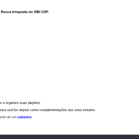
e Busca Integrada do SIBI USP
.
 e organize suas playlists.
a para usá-los depois como complementações aos seus estudos.
mento de um
cadastro
.