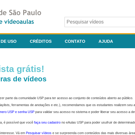
 DE USO
CRÉDITOS
CONTATO
AJUDA
sta grátis!
ras de vídeos
fazer parte da comunidade USP para ter acesso ao conjunto de conteúdos aberto ao público.
 playlists, ferramentas de anotações e etc.), recomendamos que os estudantes realizem seu
úmero USP e senha USP
para validar seu acesso no sistema e poder liberar seu acesso a d
ma, é possível que você
faça seu cadastro
no eAulas USP para poder usufruir de determinad
 interesse. Vá em
Pesquisar vídeos
e se surpreenda com conteúdos das mais diversas áre