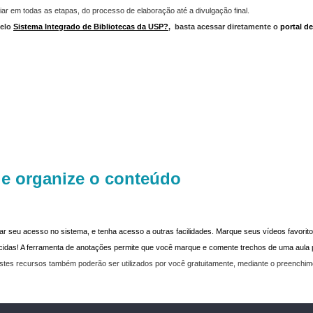
iar em todas as etapas, do processo de elaboração até a divulgação final.
elo
Sistema Integrado de Bibliotecas da USP?
,
basta acessar diretamente o
portal d
 e organize o conteúdo
dar seu acesso no sistema, e tenha acesso a outras facilidades. Marque seus vídeos favoritos
recidas! A ferramenta de anotações permite que você marque e comente trechos de uma aul
stes recursos também poderão ser utilizados por você gratuitamente, mediante o preenchi