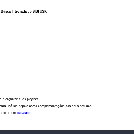
e Busca Integrada do SIBI USP
.
 e organize suas playlists.
a para usá-los depois como complementações aos seus estudos.
mento de um
cadastro
.