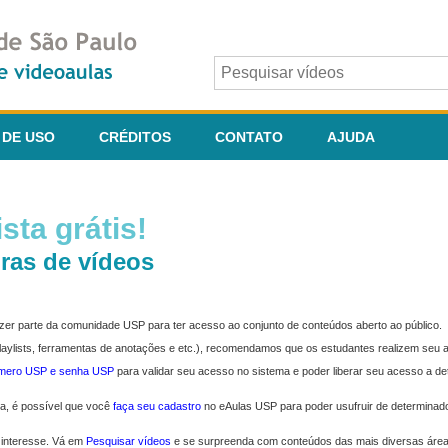
 DE USO
CRÉDITOS
CONTATO
AJUDA
sta grátis!
ras de vídeos
fazer parte da comunidade USP para ter acesso ao conjunto de conteúdos aberto ao público.
 playlists, ferramentas de anotações e etc.), recomendamos que os estudantes realizem seu
úmero USP e senha USP
para validar seu acesso no sistema e poder liberar seu acesso a d
ma, é possível que você
faça seu cadastro
no eAulas USP para poder usufruir de determinad
 interesse. Vá em
Pesquisar vídeos
e se surpreenda com conteúdos das mais diversas áre