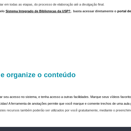
iar em todas as etapas, do processo de elaboração até a divulgação final.
elo
Sistema Integrado de Bibliotecas da USP?
,
basta acessar diretamente o
portal d
 e organize o conteúdo
dar seu acesso no sistema, e tenha acesso a outras facilidades. Marque seus vídeos favoritos
recidas! A ferramenta de anotações permite que você marque e comente trechos de uma aul
stes recursos também poderão ser utilizados por você gratuitamente, mediante o preenchi