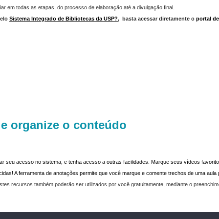
iar em todas as etapas, do processo de elaboração até a divulgação final.
elo
Sistema Integrado de Bibliotecas da USP?
,
basta acessar diretamente o
portal d
 e organize o conteúdo
dar seu acesso no sistema, e tenha acesso a outras facilidades. Marque seus vídeos favoritos
recidas! A ferramenta de anotações permite que você marque e comente trechos de uma aul
stes recursos também poderão ser utilizados por você gratuitamente, mediante o preenchi