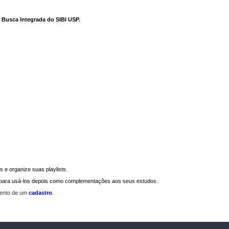
e Busca Integrada do SIBI USP
.
 e organize suas playlists.
a para usá-los depois como complementações aos seus estudos.
mento de um
cadastro
.