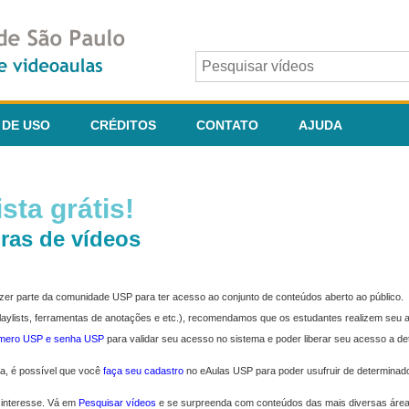
 DE USO
CRÉDITOS
CONTATO
AJUDA
sta grátis!
ras de vídeos
fazer parte da comunidade USP para ter acesso ao conjunto de conteúdos aberto ao público.
 playlists, ferramentas de anotações e etc.), recomendamos que os estudantes realizem seu
úmero USP e senha USP
para validar seu acesso no sistema e poder liberar seu acesso a d
ma, é possível que você
faça seu cadastro
no eAulas USP para poder usufruir de determinad
 interesse. Vá em
Pesquisar vídeos
e se surpreenda com conteúdos das mais diversas áre