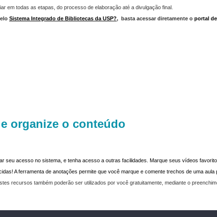
iar em todas as etapas, do processo de elaboração até a divulgação final.
elo
Sistema Integrado de Bibliotecas da USP?
,
basta acessar diretamente o
portal d
 e organize o conteúdo
dar seu acesso no sistema, e tenha acesso a outras facilidades. Marque seus vídeos favoritos
recidas! A ferramenta de anotações permite que você marque e comente trechos de uma aul
stes recursos também poderão ser utilizados por você gratuitamente, mediante o preenchi