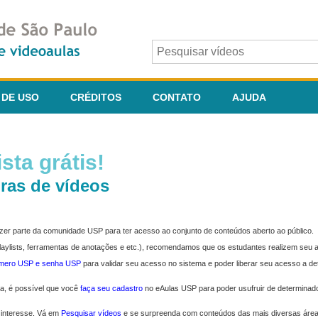
 DE USO
CRÉDITOS
CONTATO
AJUDA
sta grátis!
ras de vídeos
fazer parte da comunidade USP para ter acesso ao conjunto de conteúdos aberto ao público.
 playlists, ferramentas de anotações e etc.), recomendamos que os estudantes realizem seu
úmero USP e senha USP
para validar seu acesso no sistema e poder liberar seu acesso a d
ma, é possível que você
faça seu cadastro
no eAulas USP para poder usufruir de determinad
 interesse. Vá em
Pesquisar vídeos
e se surpreenda com conteúdos das mais diversas áre