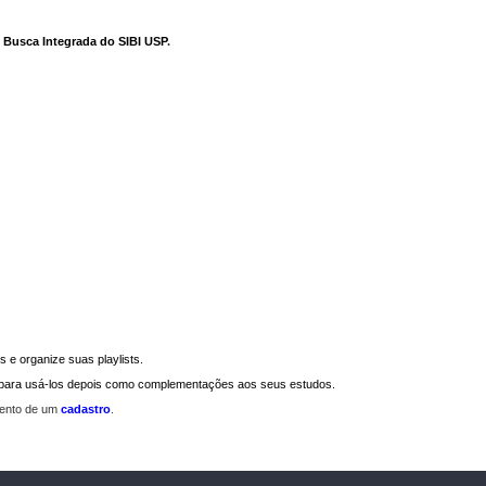
e Busca Integrada do SIBI USP
.
 e organize suas playlists.
a para usá-los depois como complementações aos seus estudos.
mento de um
cadastro
.