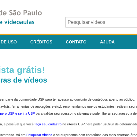
 DE USO
CRÉDITOS
CONTATO
AJUDA
sta grátis!
ras de vídeos
fazer parte da comunidade USP para ter acesso ao conjunto de conteúdos aberto ao público.
 playlists, ferramentas de anotações e etc.), recomendamos que os estudantes realizem seu
úmero USP e senha USP
para validar seu acesso no sistema e poder liberar seu acesso a d
ma, é possível que você
faça seu cadastro
no eAulas USP para poder usufruir de determinad
 interesse. Vá em
Pesquisar vídeos
e se surpreenda com conteúdos das mais diversas áre