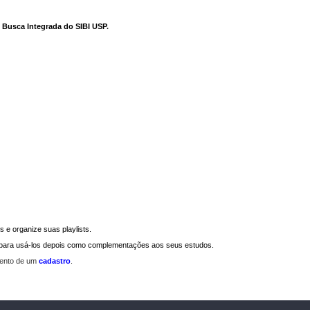
e Busca Integrada do SIBI USP
.
 e organize suas playlists.
a para usá-los depois como complementações aos seus estudos.
mento de um
cadastro
.