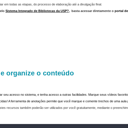
iar em todas as etapas, do processo de elaboração até a divulgação final.
elo
Sistema Integrado de Bibliotecas da USP?
,
basta acessar diretamente o
portal d
 e organize o conteúdo
dar seu acesso no sistema, e tenha acesso a outras facilidades. Marque seus vídeos favoritos
recidas! A ferramenta de anotações permite que você marque e comente trechos de uma aul
stes recursos também poderão ser utilizados por você gratuitamente, mediante o preenchi