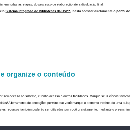
iar em todas as etapas, do processo de elaboração até a divulgação final.
elo
Sistema Integrado de Bibliotecas da USP?
,
basta acessar diretamente o
portal d
 e organize o conteúdo
dar seu acesso no sistema, e tenha acesso a outras facilidades. Marque seus vídeos favoritos
recidas! A ferramenta de anotações permite que você marque e comente trechos de uma aul
stes recursos também poderão ser utilizados por você gratuitamente, mediante o preenchi