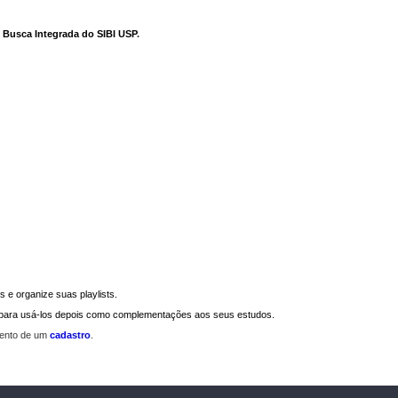
e Busca Integrada do SIBI USP
.
 e organize suas playlists.
a para usá-los depois como complementações aos seus estudos.
mento de um
cadastro
.