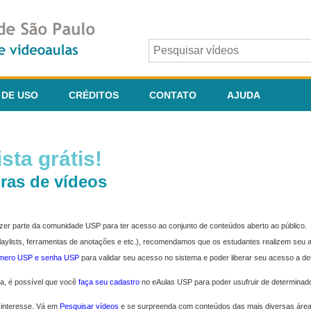
 DE USO
CRÉDITOS
CONTATO
AJUDA
sta grátis!
ras de vídeos
fazer parte da comunidade USP para ter acesso ao conjunto de conteúdos aberto ao público.
 playlists, ferramentas de anotações e etc.), recomendamos que os estudantes realizem seu
úmero USP e senha USP
para validar seu acesso no sistema e poder liberar seu acesso a d
ma, é possível que você
faça seu cadastro
no eAulas USP para poder usufruir de determinad
 interesse. Vá em
Pesquisar vídeos
e se surpreenda com conteúdos das mais diversas áre