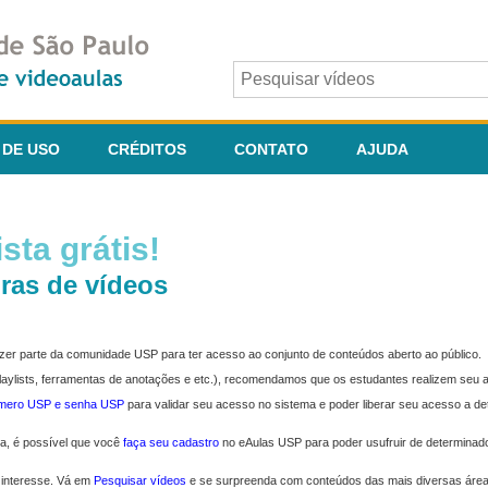
 DE USO
CRÉDITOS
CONTATO
AJUDA
sta grátis!
ras de vídeos
fazer parte da comunidade USP para ter acesso ao conjunto de conteúdos aberto ao público.
 playlists, ferramentas de anotações e etc.), recomendamos que os estudantes realizem seu
úmero USP e senha USP
para validar seu acesso no sistema e poder liberar seu acesso a d
ma, é possível que você
faça seu cadastro
no eAulas USP para poder usufruir de determinad
 interesse. Vá em
Pesquisar vídeos
e se surpreenda com conteúdos das mais diversas áre