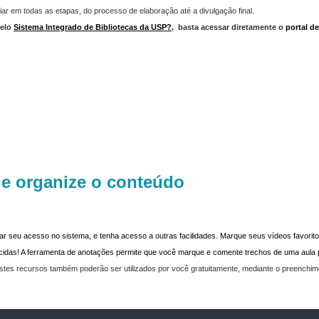
iar em todas as etapas, do processo de elaboração até a divulgação final.
elo
Sistema Integrado de Bibliotecas da USP?
,
basta acessar diretamente o
portal d
 e organize o conteúdo
dar seu acesso no sistema, e tenha acesso a outras facilidades. Marque seus vídeos favoritos
recidas! A ferramenta de anotações permite que você marque e comente trechos de uma aul
stes recursos também poderão ser utilizados por você gratuitamente, mediante o preenchi