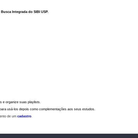
e Busca Integrada do SIBI USP
.
 e organize suas playlists.
a para usá-los depois como complementações aos seus estudos.
mento de um
cadastro
.