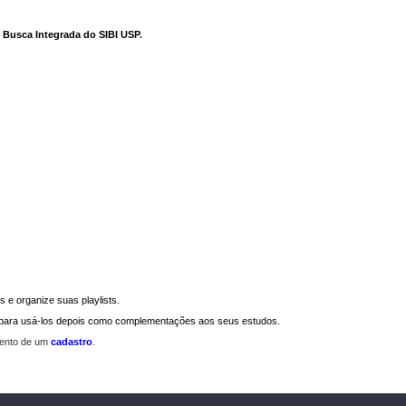
e Busca Integrada do SIBI USP
.
 e organize suas playlists.
a para usá-los depois como complementações aos seus estudos.
mento de um
cadastro
.