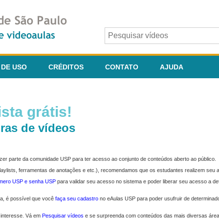
 DE USO
CRÉDITOS
CONTATO
AJUDA
sta grátis!
ras de vídeos
fazer parte da comunidade USP para ter acesso ao conjunto de conteúdos aberto ao público.
 playlists, ferramentas de anotações e etc.), recomendamos que os estudantes realizem seu
úmero USP e senha USP
para validar seu acesso no sistema e poder liberar seu acesso a d
ma, é possível que você
faça seu cadastro
no eAulas USP para poder usufruir de determinad
 interesse. Vá em
Pesquisar vídeos
e se surpreenda com conteúdos das mais diversas áre