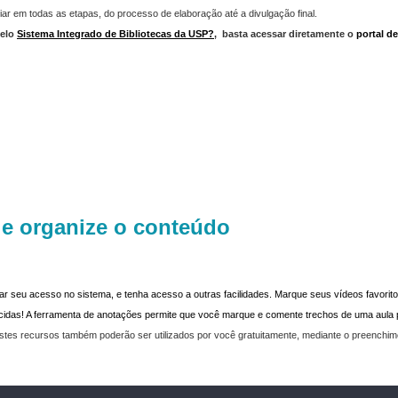
iar em todas as etapas, do processo de elaboração até a divulgação final.
elo
Sistema Integrado de Bibliotecas da USP?
,
basta acessar diretamente o
portal d
 e organize o conteúdo
dar seu acesso no sistema, e tenha acesso a outras facilidades. Marque seus vídeos favoritos
recidas! A ferramenta de anotações permite que você marque e comente trechos de uma aul
stes recursos também poderão ser utilizados por você gratuitamente, mediante o preenchi