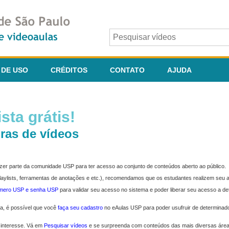
 DE USO
CRÉDITOS
CONTATO
AJUDA
sta grátis!
ras de vídeos
fazer parte da comunidade USP para ter acesso ao conjunto de conteúdos aberto ao público.
 playlists, ferramentas de anotações e etc.), recomendamos que os estudantes realizem seu
úmero USP e senha USP
para validar seu acesso no sistema e poder liberar seu acesso a d
ma, é possível que você
faça seu cadastro
no eAulas USP para poder usufruir de determinad
 interesse. Vá em
Pesquisar vídeos
e se surpreenda com conteúdos das mais diversas áre