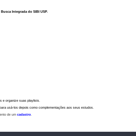
e Busca Integrada do SIBI USP
.
 e organize suas playlists.
a para usá-los depois como complementações aos seus estudos.
mento de um
cadastro
.