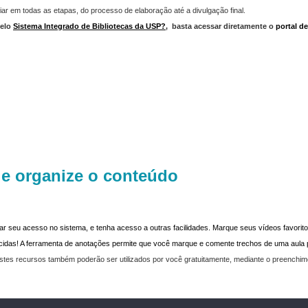
iar em todas as etapas, do processo de elaboração até a divulgação final.
elo
Sistema Integrado de Bibliotecas da USP?
,
basta acessar diretamente o
portal d
 e organize o conteúdo
dar seu acesso no sistema, e tenha acesso a outras facilidades. Marque seus vídeos favoritos
recidas! A ferramenta de anotações permite que você marque e comente trechos de uma aul
stes recursos também poderão ser utilizados por você gratuitamente, mediante o preenchi