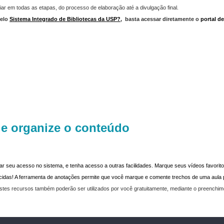
iar em todas as etapas, do processo de elaboração até a divulgação final.
elo
Sistema Integrado de Bibliotecas da USP?
,
basta acessar diretamente o
portal d
 e organize o conteúdo
dar seu acesso no sistema, e tenha acesso a outras facilidades. Marque seus vídeos favoritos
recidas! A ferramenta de anotações permite que você marque e comente trechos de uma aul
stes recursos também poderão ser utilizados por você gratuitamente, mediante o preenchi