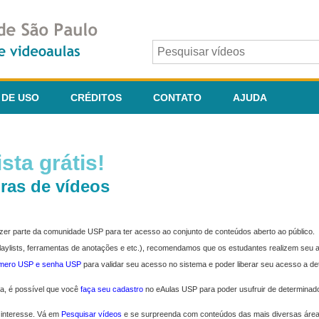
 DE USO
CRÉDITOS
CONTATO
AJUDA
sta grátis!
ras de vídeos
fazer parte da comunidade USP para ter acesso ao conjunto de conteúdos aberto ao público.
 playlists, ferramentas de anotações e etc.), recomendamos que os estudantes realizem seu
úmero USP e senha USP
para validar seu acesso no sistema e poder liberar seu acesso a d
ma, é possível que você
faça seu cadastro
no eAulas USP para poder usufruir de determinad
 interesse. Vá em
Pesquisar vídeos
e se surpreenda com conteúdos das mais diversas áre