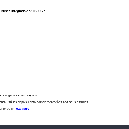
e Busca Integrada do SIBI USP
.
 e organize suas playlists.
a para usá-los depois como complementações aos seus estudos.
mento de um
cadastro
.