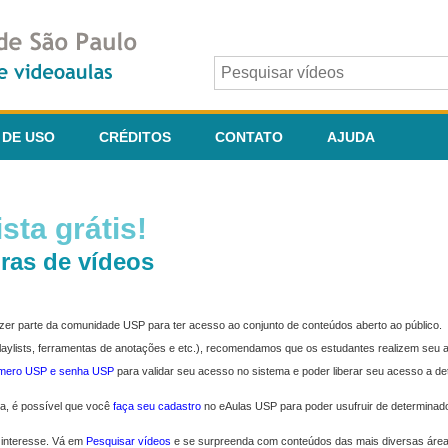
 DE USO
CRÉDITOS
CONTATO
AJUDA
sta grátis!
ras de vídeos
fazer parte da comunidade USP para ter acesso ao conjunto de conteúdos aberto ao público.
 playlists, ferramentas de anotações e etc.), recomendamos que os estudantes realizem seu
úmero USP e senha USP
para validar seu acesso no sistema e poder liberar seu acesso a d
ma, é possível que você
faça seu cadastro
no eAulas USP para poder usufruir de determinad
 interesse. Vá em
Pesquisar vídeos
e se surpreenda com conteúdos das mais diversas áre