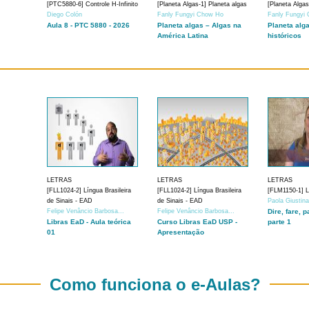
[PTC5880-6] Controle H-Infinito
[Planeta Algas-1] Planeta algas
[Planeta Algas
Diego Colón
Fanly Fungyi Chow Ho
Fanly Fungyi
Aula 8 - PTC 5880 - 2026
Planeta algas – Algas na
Planeta alg
América Latina
históricos
LETRAS
LETRAS
LETRAS
[FLL1024-2] Língua Brasileira
[FLL1024-2] Língua Brasileira
[FLM1150-1] Lí
de Sinais - EAD
de Sinais - EAD
Paola Giustin
Felipe Venâncio Barbosa...
Felipe Venâncio Barbosa...
Dire, fare, p
Libras EaD - Aula teórica
Curso Libras EaD USP -
parte 1
01
Apresentação
Como funciona o e-Aulas?