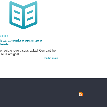
uno
ista, aprenda e organize o
teúdo
e, veja e reveja suas aulas! Compartilhe
seus amigos!
Saiba mais