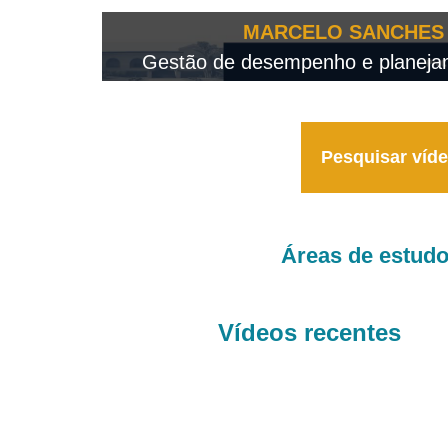
OTEO...
MARCELO SANCHES 
 - 2026
Gestão de desempenho e planejame
Pesquisar víd
Áreas de estud
Vídeos recentes