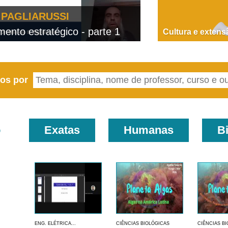
PAGLIARUSSI
nto estratégico - parte 1
D
Cultura e extens
eos por
o
Exatas
Humanas
B
ENG. ELÉTRICA...
CIÊNCIAS BIOLÓGICAS
CIÊNCIAS B