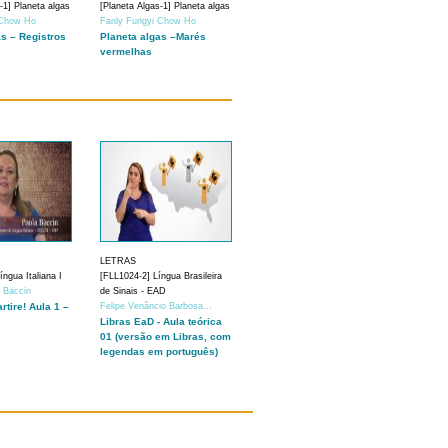
-1] Planeta algas
[Planeta Algas-1] Planeta algas
 Chow Ho
Fanly Fungyi Chow Ho
as – Registros
Planeta algas –Marés
vermelhas
LETRAS
ngua Italiana I
[FLL1024-2] Língua Brasileira
a Baccin
de Sinais - EAD
artire! Aula 1 –
Felipe Venâncio Barbosa...
Libras EaD - Aula teórica
01 (versão em Libras, com
legendas em português)