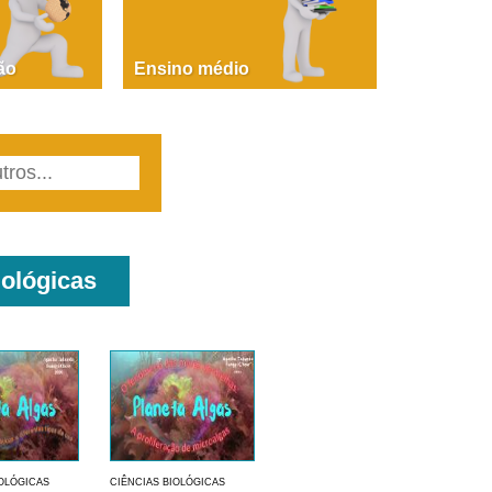
PAOLA GIUSTINA BACCIN
ire, fare, partire! Aula 1 – parte 1
ão
Ensino médio
iológicas
IOLÓGICAS
CIÊNCIAS BIOLÓGICAS