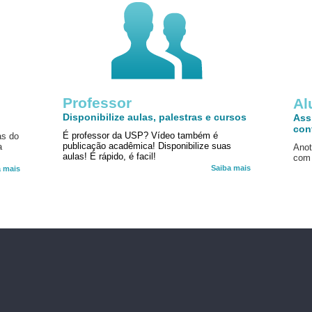
Professor
!
Al
Disponibilize aulas, palestras e cursos
Ass
con
É professor da USP? Vídeo também é
as do
publicação acadêmica! Disponibilize suas
a
Anot
aulas! É rápido, é facil!
com 
Saiba mais
a mais