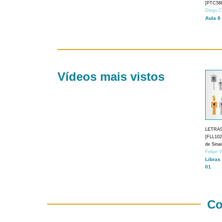
[PTC588
Diego C
Aula 8
Vídeos mais vistos
LETRA
[FLL1024
de Sina
Felipe 
Libras
01
Co