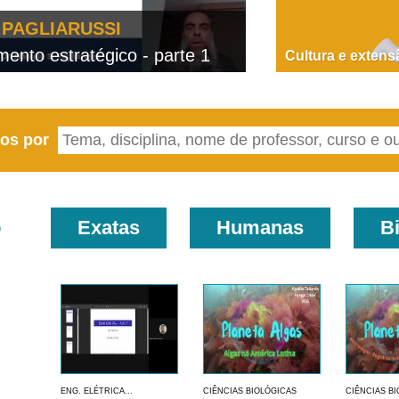
PAGLIARUSSI
nto estratégico - parte 1
D
Cultura e extens
eos por
o
Exatas
Humanas
B
ENG. ELÉTRICA...
CIÊNCIAS BIOLÓGICAS
CIÊNCIAS B