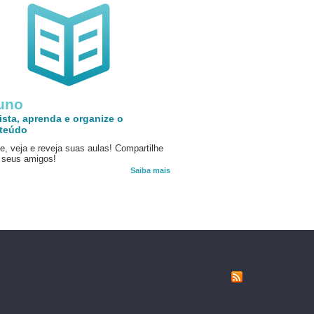
uno
ista, aprenda e organize o
teúdo
e, veja e reveja suas aulas! Compartilhe
seus amigos!
Saiba mais