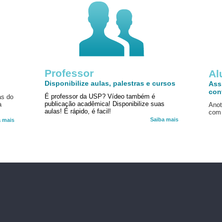
Professor
!
Al
Disponibilize aulas, palestras e cursos
Ass
con
É professor da USP? Vídeo também é
as do
publicação acadêmica! Disponibilize suas
a
Anot
aulas! É rápido, é facil!
com 
Saiba mais
a mais