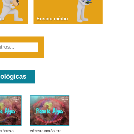
PAOLA GIUSTINA BACCIN
ire, fare, partire! Aula 1 – parte 1
ão
Ensino médio
iológicas
IOLÓGICAS
CIÊNCIAS BIOLÓGICAS