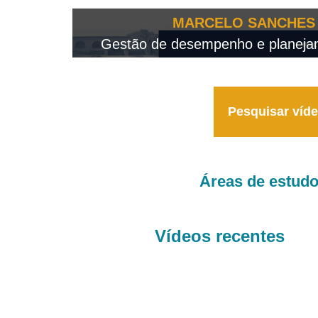
OTEO...
MARCELO SANCHES 
 - 2026
Gestão de desempenho e planejame
Pesquisar víd
Áreas de estud
Vídeos recentes