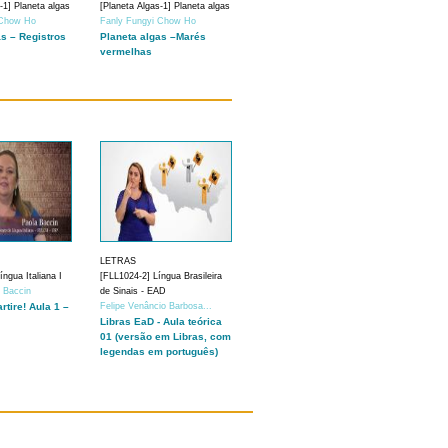
-1] Planeta algas
[Planeta Algas-1] Planeta algas
 Chow Ho
Fanly Fungyi Chow Ho
as – Registros
Planeta algas –Marés
vermelhas
LETRAS
ngua Italiana I
[FLL1024-2] Língua Brasileira
a Baccin
de Sinais - EAD
artire! Aula 1 –
Felipe Venâncio Barbosa...
Libras EaD - Aula teórica
01 (versão em Libras, com
legendas em português)