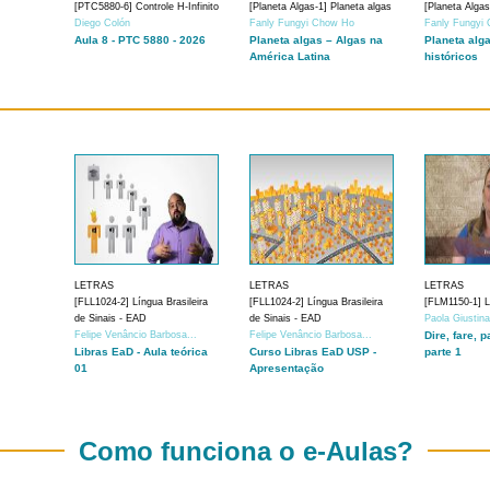
[PTC5880-6] Controle H-Infinito
[Planeta Algas-1] Planeta algas
[Planeta Algas
Diego Colón
Fanly Fungyi Chow Ho
Fanly Fungyi
Aula 8 - PTC 5880 - 2026
Planeta algas – Algas na
Planeta alg
América Latina
históricos
LETRAS
LETRAS
LETRAS
[FLL1024-2] Língua Brasileira
[FLL1024-2] Língua Brasileira
[FLM1150-1] Lí
de Sinais - EAD
de Sinais - EAD
Paola Giustin
Felipe Venâncio Barbosa...
Felipe Venâncio Barbosa...
Dire, fare, p
Libras EaD - Aula teórica
Curso Libras EaD USP -
parte 1
01
Apresentação
Como funciona o e-Aulas?