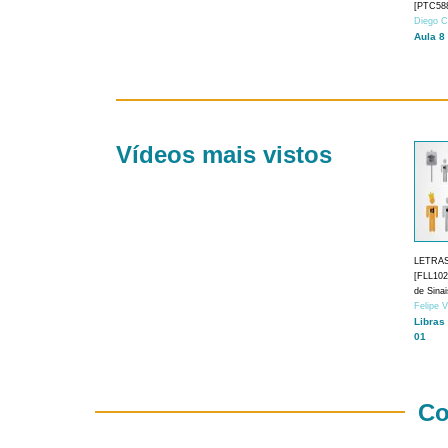
[PTC588
Diego C
Aula 8
Vídeos mais vistos
LETRA
[FLL1024
de Sina
Felipe 
Libras
01
Co