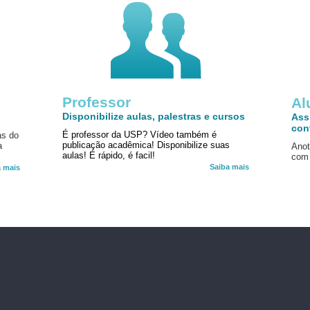
Professor
!
Al
Disponibilize aulas, palestras e cursos
Ass
con
É professor da USP? Vídeo também é
as do
publicação acadêmica! Disponibilize suas
a
Anot
aulas! É rápido, é facil!
com 
Saiba mais
a mais