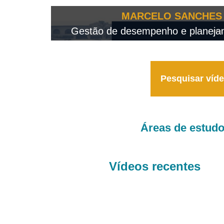
OTEO...
MARCELO SANCHES 
 - 2026
Gestão de desempenho e planejame
Pesquisar víd
Áreas de estud
Vídeos recentes