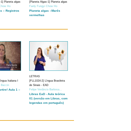
-1] Planeta algas
[Planeta Algas-1] Planeta algas
 Chow Ho
Fanly Fungyi Chow Ho
as – Registros
Planeta algas –Marés
vermelhas
LETRAS
ngua Italiana I
[FLL1024-2] Língua Brasileira
a Baccin
de Sinais - EAD
artire! Aula 1 –
Felipe Venâncio Barbosa...
Libras EaD - Aula teórica
01 (versão em Libras, com
legendas em português)