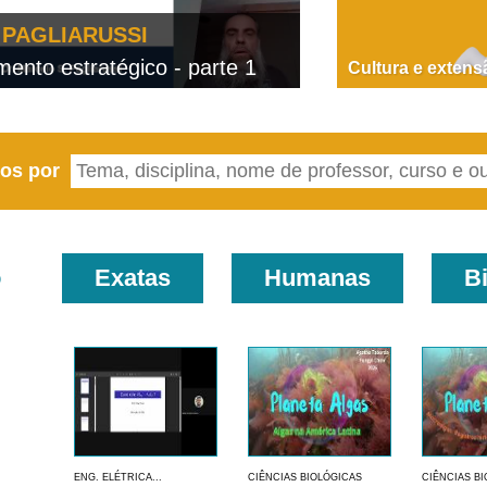
PAGLIARUSSI
nto estratégico - parte 1
D
Cultura e extens
eos por
o
Exatas
Humanas
B
ENG. ELÉTRICA...
CIÊNCIAS BIOLÓGICAS
CIÊNCIAS B