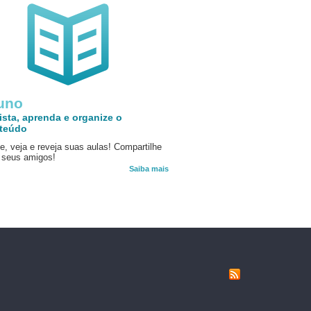
uno
ista, aprenda e organize o
teúdo
e, veja e reveja suas aulas! Compartilhe
seus amigos!
Saiba mais