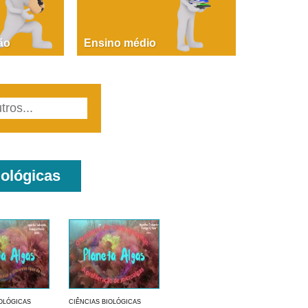
PAOLA GIUSTINA BACCIN
ire, fare, partire! Aula 1 – parte 1
ão
Ensino médio
iológicas
IOLÓGICAS
CIÊNCIAS BIOLÓGICAS