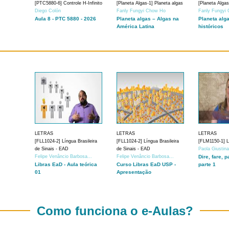
[PTC5880-6] Controle H-Infinito
[Planeta Algas-1] Planeta algas
[Planeta Algas
Diego Colón
Fanly Fungyi Chow Ho
Fanly Fungyi
Aula 8 - PTC 5880 - 2026
Planeta algas – Algas na
Planeta alg
América Latina
históricos
LETRAS
LETRAS
LETRAS
[FLL1024-2] Língua Brasileira
[FLL1024-2] Língua Brasileira
[FLM1150-1] Lí
de Sinais - EAD
de Sinais - EAD
Paola Giustin
Felipe Venâncio Barbosa...
Felipe Venâncio Barbosa...
Dire, fare, p
Libras EaD - Aula teórica
Curso Libras EaD USP -
parte 1
01
Apresentação
Como funciona o e-Aulas?