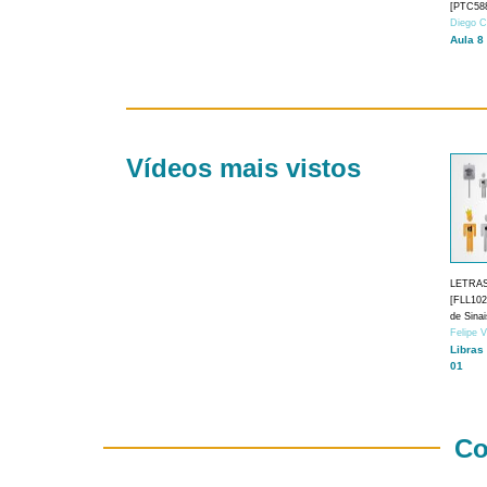
[PTC588
Diego C
Aula 8
Vídeos mais vistos
LETRA
[FLL1024
de Sina
Felipe 
Libras
01
Co