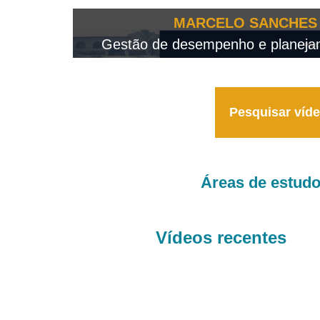
OTEO...
MARCELO SANCHES 
 - 2026
Gestão de desempenho e planejame
Pesquisar víd
Áreas de estud
Vídeos recentes