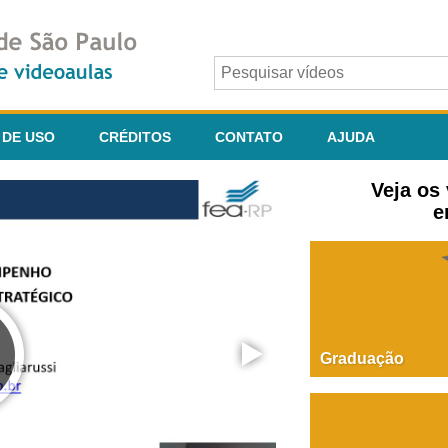
 DE USO
CRÉDITOS
CONTATO
AJUDA
Veja os
e
Graduação