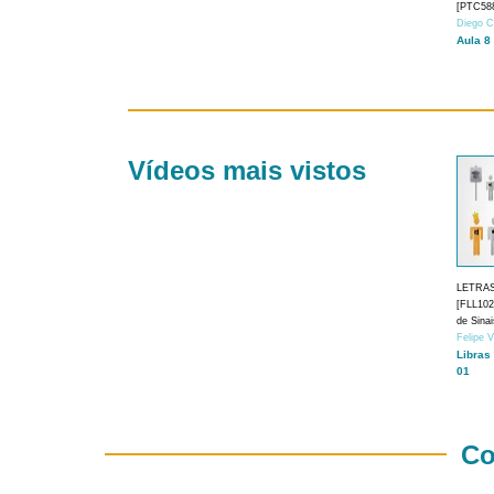
[PTC588
Diego C
Aula 8
Vídeos mais vistos
LETRA
[FLL1024
de Sina
Felipe 
Libras
01
Co