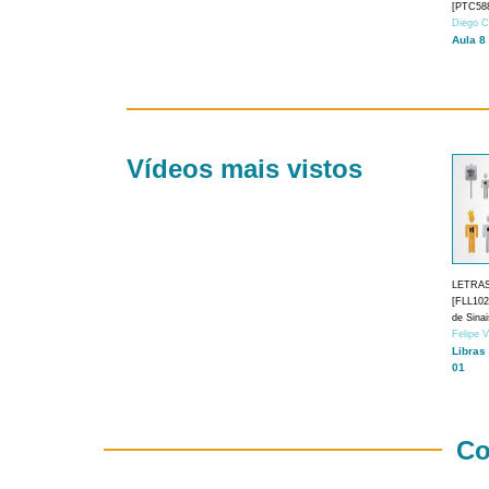
[PTC588
Diego C
Aula 8
Vídeos mais vistos
LETRA
[FLL1024
de Sina
Felipe 
Libras
01
Co