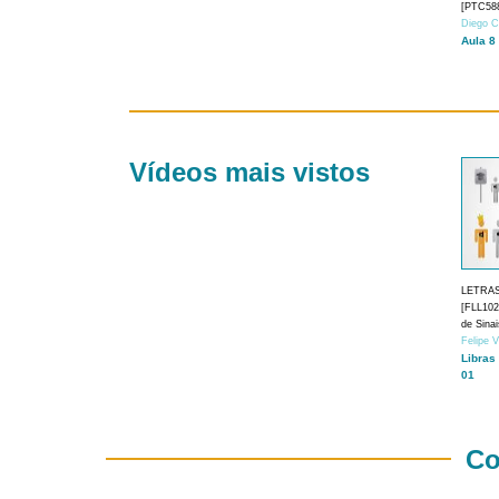
[PTC588
Diego C
Aula 8
Vídeos mais vistos
LETRA
[FLL1024
de Sina
Felipe 
Libras
01
Co