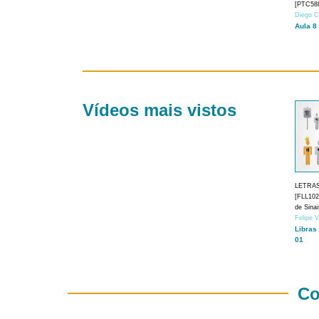
[PTC588
Diego C
Aula 8
Vídeos mais vistos
LETRA
[FLL1024
de Sina
Felipe 
Libras
01
Co